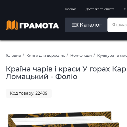
Вправи на зимові канікули
Головна
Доставка та оплата
О
Літо, пляж, плавання, басейни
Каталог
Картини за номерами
Головна
Книги для дорослих
Нон-фікшн
Культура та ми
Країна чарів і краси У горах К
Ломацький - Фоліо
Код товару: 22409