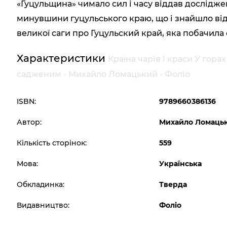
«Гуцульщина» чимало сил і часу віддав дослід
минувшини гуцульського краю, що і знайшло від
великої саги про Гуцульский край, яка побачила с
Характеристики
Країна чарів і краси У гор
садженим - Михайло Ломацький - Фоліо
ISBN:
9789660386136
Автор:
Михайло Ломаць
Кількість сторінок:
559
Мова:
Українська
Обкладинка:
Тверда
Видавництво:
Фоліо