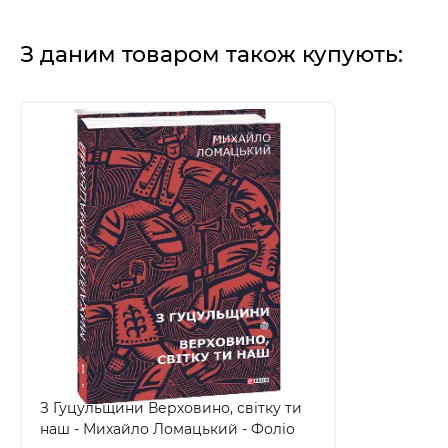
З даним товаром також купують:
З Гуцульщини Верховино, світку ти
наш - Михайло Ломацький - Фоліо