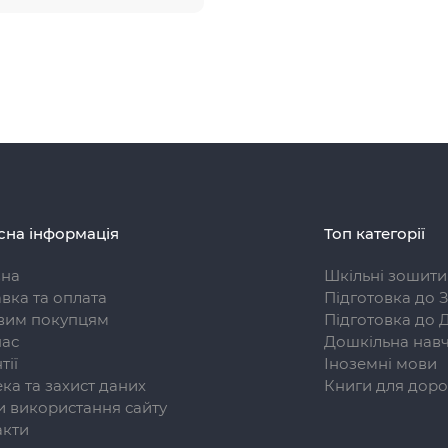
сна інформація
Топ категорії
вна
Шкільні зошити
вка та оплата
Підготовка до 
вим покупцям
Підготовка до 
нас
Дошкільна навч
тії
Іноземні мови
ка та захист даних
Книги для доро
 використання сайту
акти