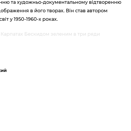
женню та художньо-документальному відтворенню
ображення в його творах. Він став автором
віт у 1950-1960-х роках.
ах Карпатах Бескидом зеленим в три ряди
кий