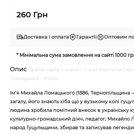
260 Грн
Доставка і оплата
Гарантії
Оптовим п
* Мінімальна сума замовлення на сайті 1000 г
Опис
Країна чарів і краси У горах Карпатах Б
Ломацький - Фоліо
Ім’я Михайла Ломацького (1886, Тернопільщина 
загалу, його знають хіба що у вузькому колі гуцу
людина зробила помітний внесок в українську ку
культурно-громадський діяч, педагог, Михайло 
народ Гуцульщини, збирав та записував легенди,