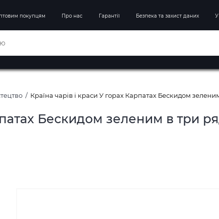
птовим покупцям
Про нас
Гарантії
Безпека та захист даних
У
стецтво
Країна чарів і краси У горах Карпатах Бескидом зелен
арпатах Бескидом зеленим в три 