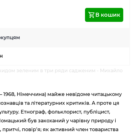
В кошик
окупцям
рн
ескидом зеленим в три ряди садженим - Михайло
— 1968, Німеччина) майже невідоме читацькому
лознавців та літературних критиків. А проте ця
льтуру. Етнограф, фольклорист, публіцист,
Ломацький був закоханий у чарівну природу і
 притчі, повір’я; як активний член товариства