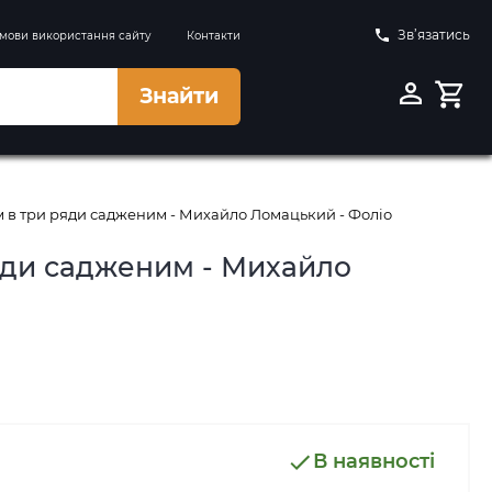
Зв’язатись
мови використання сайту
Контакти
Знайти
им в три ряди садженим - Михайло Ломацький - Фоліо
ряди садженим - Михайло
В наявності