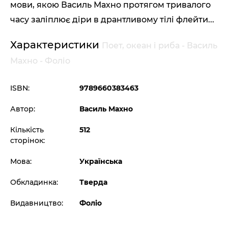
мови, якою Василь Махно протягом тривалого
часу заліплює діри в дрантливому тілі флейти...
Характеристики
Поет, океан і риба - Василь
Махно - Фоліо
ISBN:
9789660383463
Автор:
Василь Махно
Кількість
512
сторінок:
Мова:
Українська
Обкладинка:
Тверда
Видавництво:
Фоліо