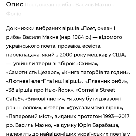
Опис
Поет, океан і риба - Василь Махно -
Фоліо
До книжки вибраних віршів «Поет, океан і
риба» Василя Махна (нар. 1964 р.) — відомого
українського поета, прозаїка, есеїста,
перекладача, який з 2000 року мешкає у США,
— увійшли твори зі збірок «Схима»,
«Самотність Цезаря», «Книга пагорбів та годин»,
«Лютневі елегії та інші вірші», «Плавник риби»,
«38 віршів про Нью-Йорк», «Cornelia Street
Cafe5», «Зимові листи», «я хочу бути джазом і
рок-н-ролом», «Ровер», «Єрусалимські вірші»,
«Паперовий міст», виданих протягом 1993—2017
рр. Василь Махно, на думку Юрія Барабаша,
належить до найвідоміших українських поетів у