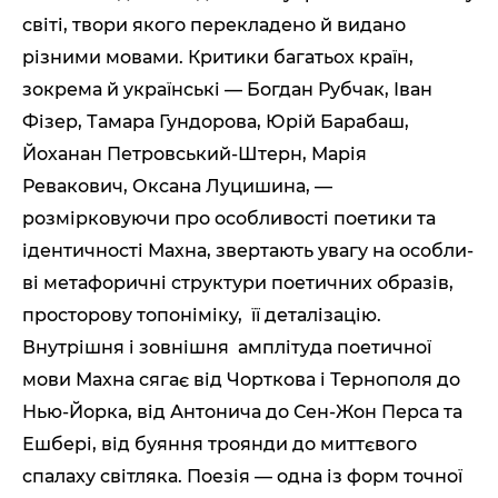
світі, твори якого перекладено й видано
різними мовами. Критики багатьох країн,
зокрема й українські — Богдан Рубчак, Іван
Фізер, Тамара Гундорова, Юрій Барабаш,
Йоханан Петровський-Штерн, Марія
Ревакович, Оксана Луцишина, —
розмірковуючи про особливості поетики та
ідентичності Махна, звертають увагу на особли­
ві метафоричні структури поетичних образів,
просторову топоніміку, її деталізацію.
Внутрішня і зовнішня амплітуда поетичної
мови Махна сягає від Чорткова і Тернополя до
Нью-Йорка, від Антонича до Сен-Жон Перса та
Ешбері, від буяння троянди до миттєвого
спалаху світляка. Поезія — одна із форм точної