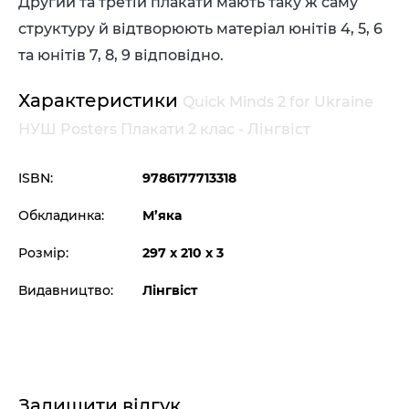
Другий та третій плакати мають таку ж саму
структуру й відтворюють матеріал юнітів 4, 5, 6
та юнітів 7, 8, 9 відповідно.
Характеристики
Quick Minds 2 for Ukraine
НУШ Posters Плакати 2 клас - Лінгвіст
ISBN:
9786177713318
Обкладинка:
М’яка
Розмір:
297 x 210 x 3
Видавництво:
Лінгвіст
Залишити відгук