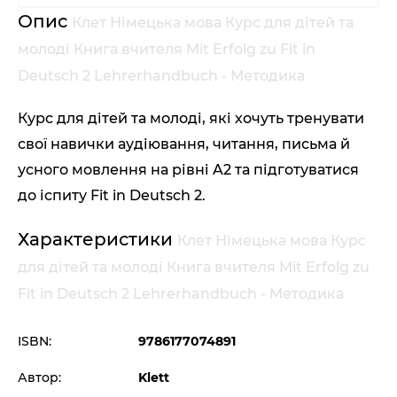
Опис
Клет Німецька мова Курс для дітей та
молоді Книга вчителя Mit Erfolg zu Fit in
Deutsch 2 Lehrerhandbuch - Методика
Курс для дітей та молоді, які хочуть тренувати
свої навички аудіювання, читання, письма й
усного мовлення на рівні A2 та підготуватися
до іспиту Fit in Deutsch 2.
Характеристики
Клет Німецька мова Курс
для дітей та молоді Книга вчителя Mit Erfolg zu
Fit in Deutsch 2 Lehrerhandbuch - Методика
ISBN:
9786177074891
Автор:
Klett