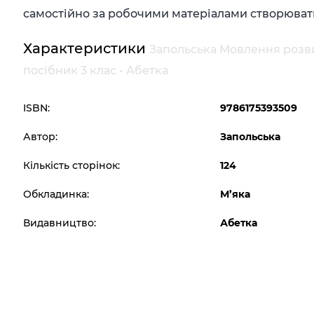
самостійно за робочими матеріалами створювати 
Характеристики
Запольська Мовлення розв
посібник 3 клас - Абетка
ISBN:
9786175393509
Автор:
Запольська
Кількість сторінок:
124
Обкладинка:
М’яка
Видавництво:
Абетка