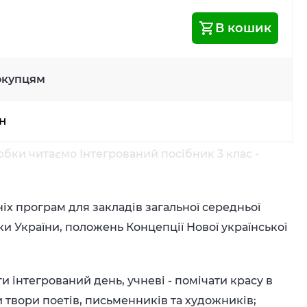
В кошик
окупцям
рн
бки читаємо Інтегрований посібник 3 клас -
іх програм для закладів загальної середньої
уки України, положень Концепції Нової української
інтегрований день, учневі - помічати красу в
и твори поетів, письменників та художників;