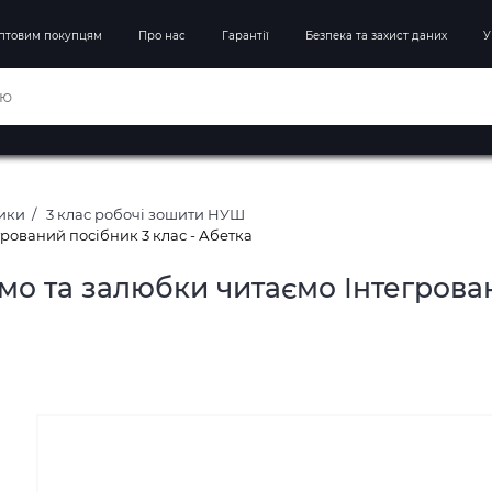
птовим покупцям
Про нас
Гарантії
Безпека та захист даних
У
ники
3 клас робочі зошити НУШ
рований посібник 3 клас - Абетка
о та залюбки читаємо Інтегрован