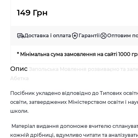
149 Грн
Доставка і оплата
Гарантії
Оптовим п
* Мінімальна сума замовлення на сайті 1000 г
Опис
Запольська Мовлення розвиваємо та залю
Абетка
Посібник укладено відповідно до Типових освітн
освіти, затверджених Мініс­терством освіти і на
школи.
Матеріал видання допоможе вчителю спланувати 
кожній дрібниці, вдумливо читати та аналізуват