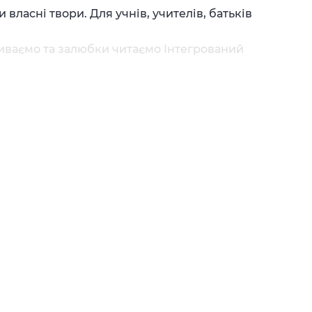
власні твори. Для учнів, учителів, батьків
иваємо та залюбки читаємо Інтегрований