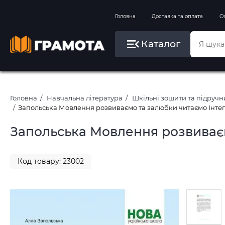
Вправи на зимові канікули
Головна
Доставка та оплата
О
Літо, пляж, плавання, басейни
Каталог
Картини за номерами
Головна
Навчальна література
Шкільні зошити та підруч
Запольська Мовлення розвиваємо та залюбки читаємо Інтег
Запольська Мовлення розвиваєм
Код товару: 23002