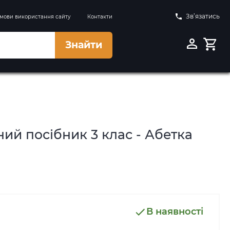
Зв’язатись
мови використання сайту
Контакти
Знайти
ий посібник 3 клас - Абетка
В наявності