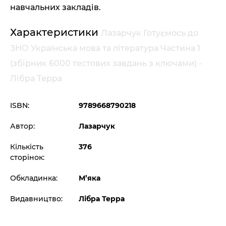
навчальних закладів.
Характеристики
Лазарчук Готуємось до
ЗНО Українська мова та література Частина 1
(збірник 6000 тестових завдань з ключами) -
Лібра Терра
ISBN:
9789668790218
Автор:
Лазарчук
Кількість
376
сторінок:
Обкладинка:
М’яка
Видавництво:
Лібра Терра