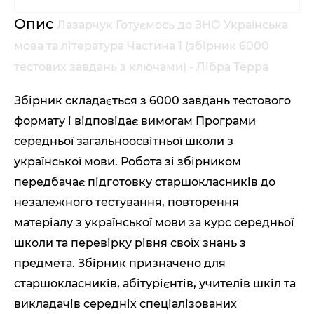
Опис
Лазарчук Готуємось до ЗНО Українська
мова та література Частина 1 (збірник 6000
тестових завдань з ключами) - Лібра Терра
Збірник складається з 6000 завдань тестового
формату і відповідає вимогам Програми
середньої загальноосвітньої школи з
української мови. Робота зі збірником
передбачає підготовку старшокласників до
незалежного тестування, повторення
матеріалу з української мови за курс середньої
школи та перевірку рівня своїх знань з
предмета. Збірник призначено для
старшокласників, абітурієнтів, учителів шкіл та
викладачів середніх спеціалізованих