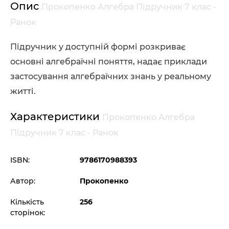
Опис
Прокопенко Алгебра Підручник 7 клас -
Ранок
Підручник у доступній формі розкриває
основні алгебраїчні поняття, надає приклади
застосування алгебраїчних знань у реальному
житті.
Характеристики
Прокопенко Алгебра
Підручник 7 клас - Ранок
ISBN:
9786170988393
Автор:
Прокопенко
Кількість
256
сторінок: