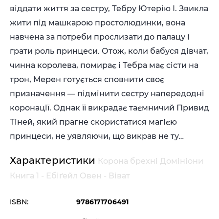
віддати життя за сестру, Тебру Ютерію І. Звикла
жити під машкарою простолюдинки, вона
навчена за потреби прослизати до палацу і
грати роль принцеси. Отож, коли бабуся дівчат,
чинна королева, помирає і Тебра має сісти на
трон, Мерен готується сповнити своє
призначення — підмінити сестру напередодні
коронації. Однак її викрадає таємничий Привид
Тіней, який прагне скористатися магією
принцеси, не уявляючи, що викрав не ту…
Характеристики
Корона брехні Домініони
Книга 1 - Ебіґейл Овен - Віват
ISBN:
9786171706491