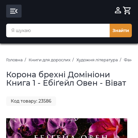
Знайти
Головна
Книги для дорослих
Художня література
Фантас
Корона брехні Домініони
Книга 1 - Ебіґейл Овен - Віват
Код товару: 23586