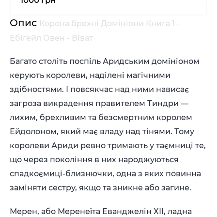
1000 грн
Опис
Корона брехні Домініони Книга 1 -
Ебіґейл Овен - Віват
Багато століть поспіль Аридським домініоном
керують королеви, наділені магічними
здібностями. І повсякчас над ними нависає
загроза викрадення правителем Тиндри —
лихим, брехливим та безсмертним королем
Ейдолоном, який має владу над тінями. Тому
королеви Ариди ревно тримають у таємниці те,
що через покоління в них народжуються
спадкоємиці-близнючки, одна з яких повинна
заміняти сестру, якщо та зникне або загине.
Мерен, або Меренеїта Еванджелін ХІІ, ладна