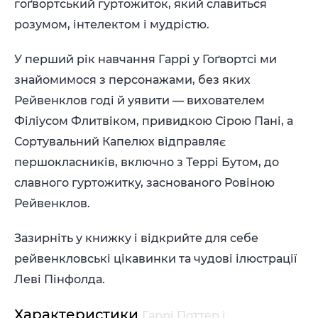
гоґвортський гуртожиток, який славиться
розумом, інтелектом і мудрістю.
У перший рік навчання Гаррі у Гоґвортсі ми
знайомимося з персонажами, без яких
Рейвенклов годі й уявити — вихователем
Філіусом Флитвіком, привидкою Сірою Пані, а
Сортувальний Капелюх відправляє
першокласників, включно з Террі Бутом, до
славного гуртожитку, заснованого Ровіною
Рейвенклов.
Зазирніть у книжку і відкрийте для себе
рейвенкловські цікавинки та чудові ілюстрації
Леві Пінфолда.
Характеристики
Гаррі Поттер і