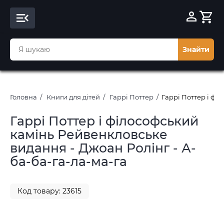
Знайти
Головна
Книги для дітей
Гаррі Поттер
Гаррі Поттер і фі
Гаррі Поттер і філософський
камінь Рейвенкловське
видання - Джоан Ролінг - А-
ба-ба-га-ла-ма-га
Код товару: 23615