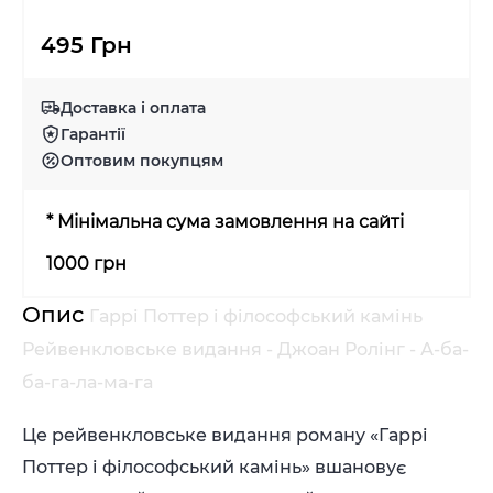
495 Грн
Доставка і оплата
Гарантії
Оптовим покупцям
* Мінімальна сума замовлення на сайті
1000 грн
Опис
Гаррі Поттер і філософський камінь
Рейвенкловське видання - Джоан Ролінг - А-ба-
ба-га-ла-ма-га
Це рейвенкловське видання роману «Гаррі
Поттер і філософський камінь» вшановує