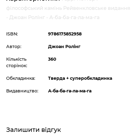
філософський камінь Рейвенкловське видання
- Джоан Ролінг - А-ба-ба-га-ла-ма-га
ISBN:
9786175852958
Автор:
Джоан Ролінг
Кількість
360
сторінок:
Обкладинка:
Тверда + суперобкладинка
Видавництво:
А-ба-ба-га-ла-ма-га
Залишити відгук