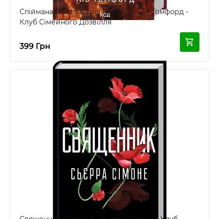
Спіймана (Місто вітрів Книга 3) - Ліз Томфорд -
Клуб Сімейного Дозвілля
399 Грн