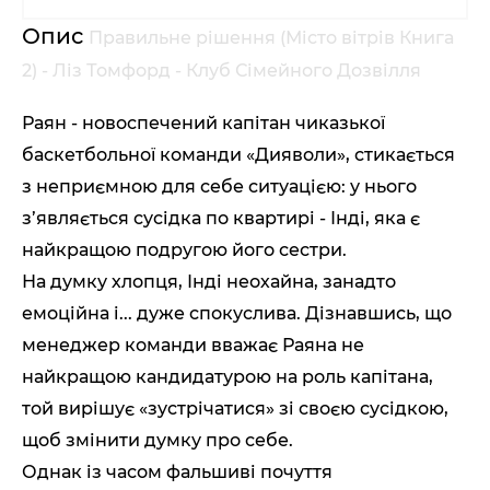
Опис
Правильне рішення (Місто вітрів Книга
2) - Ліз Томфорд - Клуб Сімейного Дозвілля
Раян - новоспечений капітан чиказької
баскетбольної команди «Дияволи», стикається
з неприємною для себе ситуацією: у нього
з’являється сусідка по квартирі - Інді, яка є
найкращою подругою його сестри.
На думку хлопця, Інді неохайна, занадто
емоційна і... дуже спокуслива. Дізнавшись, що
менеджер команди вважає Раяна не
найкращою кандидатурою на роль капітана,
той вирішує «зустрічатися» зі своєю сусідкою,
щоб змінити думку про себе.
Однак із часом фальшиві почуття