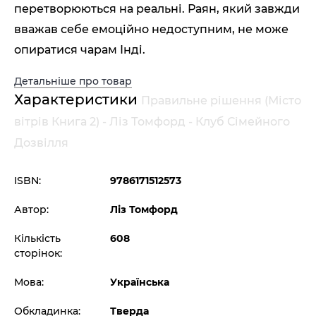
перетворюються на реальні. Раян, який завжди
вважав себе емоційно недоступним, не може
опиратися чарам Інді.
Детальніше про товар
Характеристики
Правильне рішення (Місто
вітрів Книга 2) - Ліз Томфорд - Клуб Сімейного
Дозвілля
ISBN:
9786171512573
Автор:
Ліз Томфорд
Кількість
608
сторінок:
Мова:
Українська
Обкладинка:
Тверда