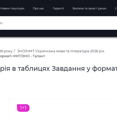
птовим покупцям
Про нас
Гарантії
Безпека та захист даних
У
26 року
ЗНО/НМТ Українська мова та література 2026 рік
форматі НМТ/ЗНО - Талант
рія в таблицях Завдання у форма
1+1