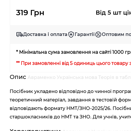
319 Грн
Від 5 шт ц
Доставка і оплата
Гарантії
Оптовим п
* Мінімальна сума замовлення на сайті 1000 г
** При замовленні від 5 одиниць цього товару
Опис
Авраменко Українська мова Теорія в таб
Посібник укладено відповідно до чинної програ
теоретичний матеріал, завдання в тестовій формі
відповідають формату НМТ/ЗНО-2025/26. Посібн
старшокласників до НМТ та ЗНО. Для учнів, учител