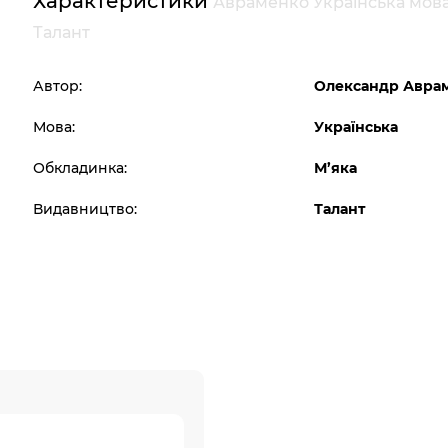
Характеристики
Авраменко Українська мова
Талант
Автор:
Олександр Авра
Мова:
Українська
Обкладинка:
М’яка
Видавництво:
Талант