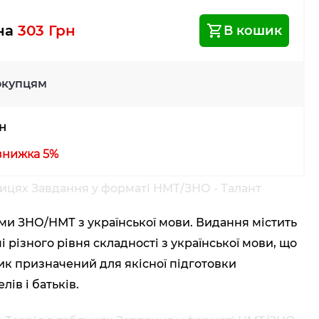
іна
303 Грн
В кошик
окупцям
рн
 знижка 5%
лицях Завдання у форматі НМТ/ЗНО - Талант
ми ЗНО/НМТ з української мови. Видання містить
 різного рівня складності з української мови, що
ик призначений для якісної підготовки
ів і батьків.