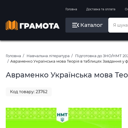
Вправи на зимові канікули
Головна
Доставка та оплата
О
Літо, пляж, плавання, басейни
Каталог
Картини за номерами
Головна
Навчальна література
Підготовка до ЗНО/НМТ 20
Авраменко Українська мова Теорія в таблицях Завдання у 
Авраменко Українська мова Тео
Код товару: 23762