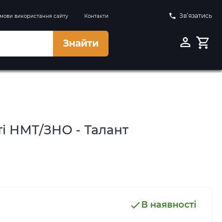
Зв’язатись
мови використання сайту
Контакти
Знайти
ті НМТ/ЗНО - Талант
В наявності