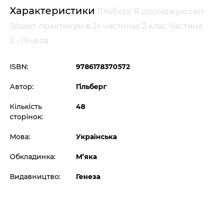
Характеристики
Гільберг Я досліджую світ
Зошит-практикум в 2х частинах 2 клас Частина
2 - Генеза
ISBN:
9786178370572
Автор:
Гільберг
Кількість
48
сторінок:
Мова:
Українська
Обкладинка:
М’яка
Видавництво:
Генеза