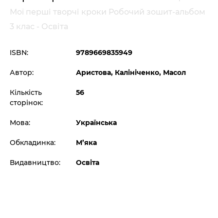
Мої перші творчі кроки Робочий зошит-альбом
3 клас - Освіта
ISBN:
9789669835949
Автор:
Аристова, Калініченко, Масол
Кількість
56
сторінок:
Мова:
Українська
Обкладинка:
М’яка
Видавництво:
Освіта