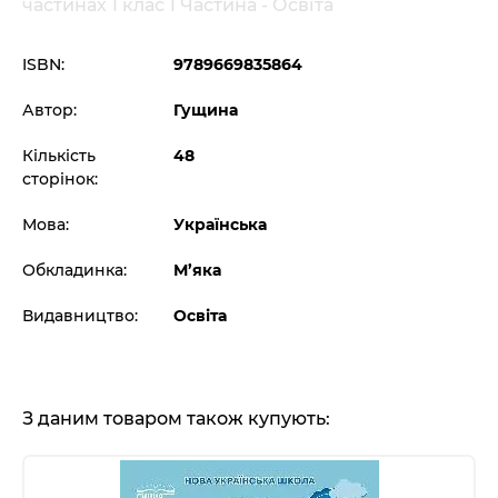
частинах 1 клас 1 Частина - Освіта
ISBN:
9789669835864
Автор:
Гущина
Кількість
48
сторінок:
Мова:
Українська
Обкладинка:
М’яка
Видавництво:
Освіта
З даним товаром також купують: