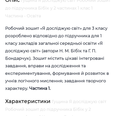
Гущина Я досліджую світ Робочий зошит
до підручника Бібік у 2 частинах 1 клас 1
Частина - Освіта
Робочий зошит «Я досліджую світ» для 3 класу
розроблено відповідно до підручника для 1
класу закладів загальної середньої освіти «Я
досліджую світ» (автори Н. М. Бібік та Г. П.
Бондарчук). Зошит містить цікаві інтегровані
завдання, вправи на дослідження та
експериментування, формування й розвиток в
учнів логічного мислення; завдання творчого
характеру.
Частина 1.
Характеристики
Гущина Я досліджую світ
Робочий зошит до підручника Бібік у 2