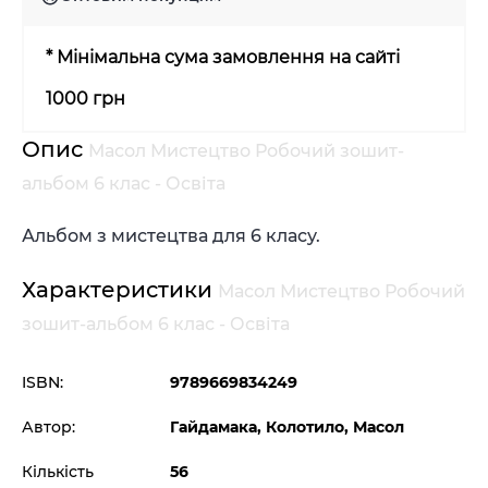
* Мінімальна сума замовлення на сайті
1000 грн
Опис
Масол Мистецтво Робочий зошит-
альбом 6 клас - Освіта
Альбом з мистецтва для 6 класу.
Характеристики
Масол Мистецтво Робочий
зошит-альбом 6 клас - Освіта
ISBN:
9789669834249
Автор:
Гайдамака, Колотило, Масол
Кількість
56