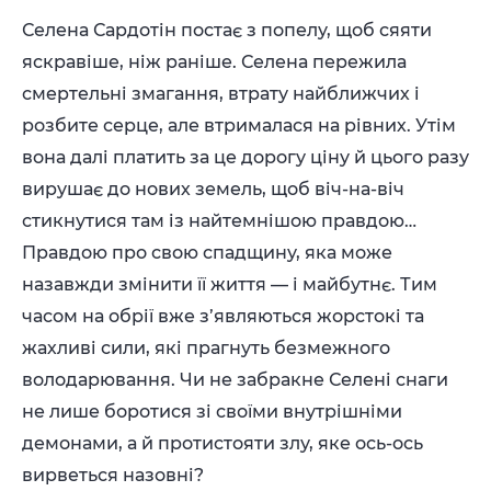
Селена Сардотін постає з попелу, щоб сяяти
яскравіше, ніж раніше. Селена пережила
смертельні змагання, втрату найближчих і
розбите серце, але втрималася на рівних. Утім
вона далі платить за це дорогу ціну й цього разу
вирушає до нових земель, щоб віч-на-віч
стикнутися там із найтемнішою правдою…
Правдою про свою спадщину, яка може
назавжди змінити її життя — і майбутнє. Тим
часом на обрії вже з’являються жорстокі та
жахливі сили, які прагнуть безмежного
володарювання. Чи не забракне Селені снаги
не лише боротися зі своїми внутрішніми
демонами, а й протистояти злу, яке ось-ось
вирветься назовні?