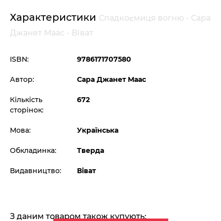
Характеристики
Спадкоємиця вогню - Сара
Джанет Маас - Віват
ISBN:
9786171707580
Автор:
Сара Джанет Маас
Кількість
672
сторінок:
Мова:
Українська
Обкладинка:
Тверда
Видавництво:
Віват
З даним товаром також купують: