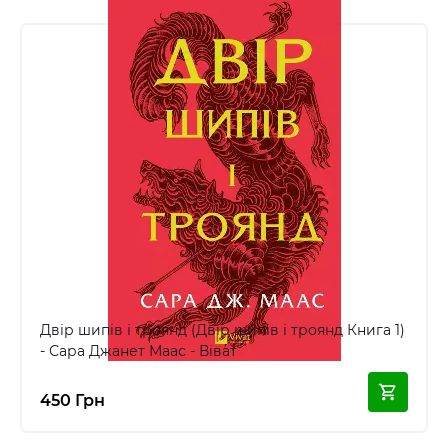
Двір шипів і троянд (Двір шипів і троянд Книга 1)
- Сара Джанет Маас - Віват
450 Грн