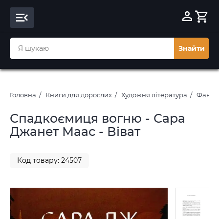
Знайти
Головна
Книги для дорослих
Художня література
Фантас
Спадкоємиця вогню - Сара
Джанет Маас - Віват
Код товару: 24507