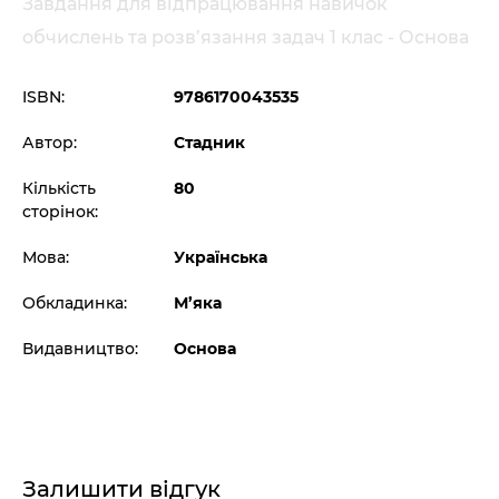
Завдання для відпрацювання навичок
обчислень та розв’язання задач 1 клас - Основа
ISBN:
9786170043535
Автор:
Стадник
Кількість
80
сторінок:
Мова:
Українська
Обкладинка:
М’яка
Видавництво:
Основа
Залишити відгук