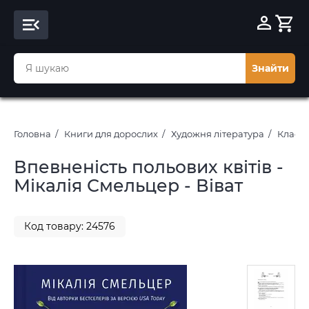
Знайти
Головна
Книги для дорослих
Художня література
Класич
Впевненість польових квітів -
Мікалія Смельцер - Віват
Код товару: 24576