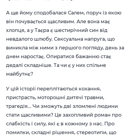
А ще йому сподобалася Салем, поруч із якою
він почувається щасливим. Але вона має
хлопця, а у Таєра є шестирічний син від
невдалого шлюбу. Сексуальна напруга, що
виникла між ними з першого погляду, день за
днем наростає. Опиратися бажанню стає
дедалі складніше. Та чи є у них спільне
майбутнє?
У цій історії переплітаються кохання,
пристрасть, моторошні дитячі травми,
трагедія... Чи зможуть дві зломлені людини
стати щасливими? Це захопливий роман про
слабкість і силу, які є в кожному з нас. Про
помилки, складні рішення, стереотипи, що