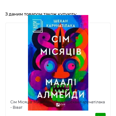
З даним товаром також купують:
Сім Місяців Маалі Алмейди - Шехан Карунатілака
- Віват