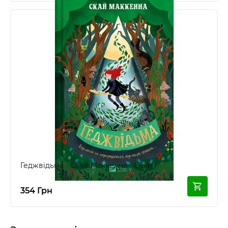
Геджвідьма - Скай Маккенна - Віват
354 Грн