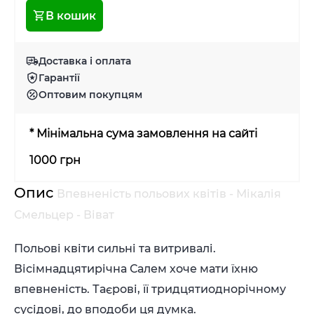
В кошик
Доставка і оплата
Гарантії
Оптовим покупцям
* Мінімальна сума замовлення на сайті
1000 грн
Опис
Впевненість польових квітів - Мікалія
Смельцер - Віват
Польові квіти сильні та витривалі.
Вісімнадцятирічна Салем хоче мати їхню
впевненість. Таєрові, її тридцятиоднорічному
сусідові, до вподоби ця думка.