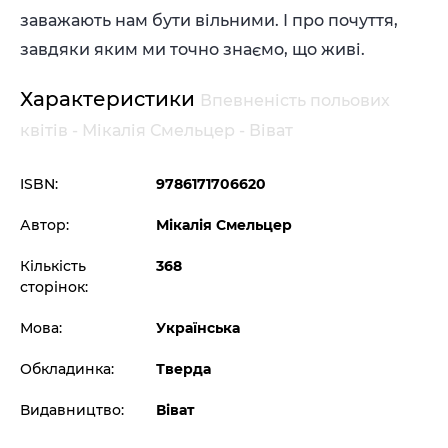
заважають нам бути вільними. І про почуття,
завдяки яким ми точно знаємо, що живі.
Характеристики
Впевненість польових
квітів - Мікалія Смельцер - Віват
ISBN:
9786171706620
Автор:
Мікалія Смельцер
Кількість
368
сторінок:
Мова:
Українська
Обкладинка:
Тверда
Видавництво:
Віват