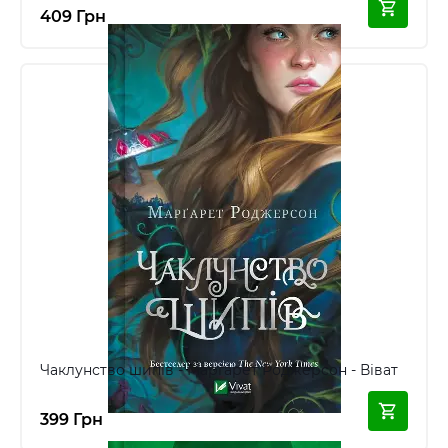
409 Грн
Чаклунство шипів - Марґарет Роджерсон - Віват
399 Грн