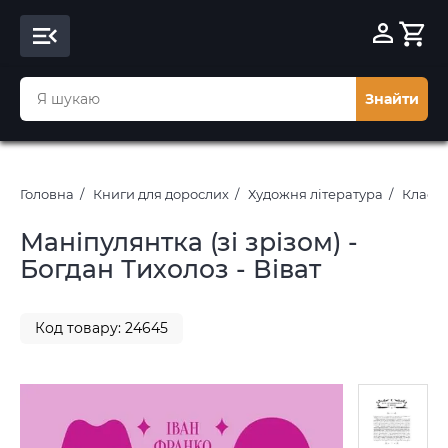
Знайти
Головна
Книги для дорослих
Художня література
Класич
Маніпулянтка (зі зрізом) -
Богдан Тихолоз - Віват
Код товару: 24645