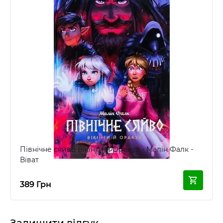
Північне сяйво Вікінги й Оракул - Малін Фалк -
Віват
389 Грн
Залишити відгук