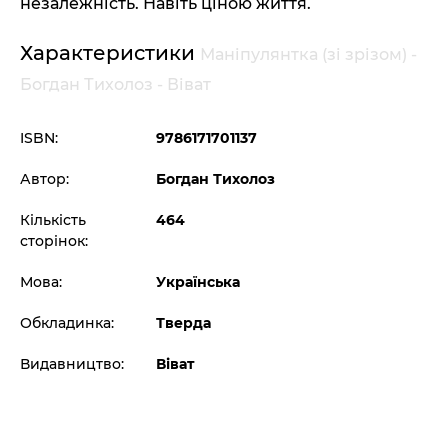
незалежність. Навіть ціною життя.
Характеристики
Маніпулянтка (зі зрізом) -
Богдан Тихолоз - Віват
ISBN:
9786171701137
Автор:
Богдан Тихолоз
Кількість
464
сторінок:
Мова:
Українська
Обкладинка:
Тверда
Видавництво:
Віват