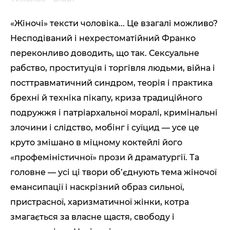
«Жіночі» тексти чоловіка... Це взагалі можливо?
Несподіваний і нехрестоматійний Франко
переконливо доводить, що так. Сексуальне
рабство, проституція і торгівля людьми, війна і
посттравматичний синдром, теорія і практика
брехні й техніка пікапу, криза традиційного
подружжя і патріархальної моралі, кримінальні
злочини і слідство, мобінг і суїцид — усе це
круто змішано в міцному коктейлі його
«профеміністичної» прози й драматургії. Та
головне — усі ці твори об’єднують тема жіночої
емансипації і наскрізний образ сильної,
пристрасної, харизматичної жінки, котра
змагається за власне щастя, свободу і