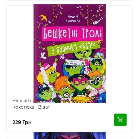
Бешкетні тролі з будинку «Вау!» - Андрій
Кокотюха - Віват
229 Грн