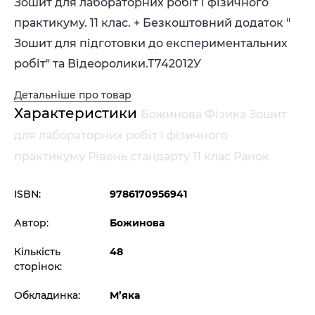
Зошит для лабораторних робіт і фізичного
практикуму. 11 клас. + Безкоштовний додаток "
Зошит для підготовки до експериментальних
робіт" та Відеоролики.
Т742012У
Детальніше про товар
Характеристики
Божинова Фізика Зошит
для лабораторних робіт і фізичного
практикуму Рівень стандарту 11 клас Ранок
ISBN:
9786170956941
Автор:
Божинова
Кількість
48
сторінок:
Обкладинка:
М’яка