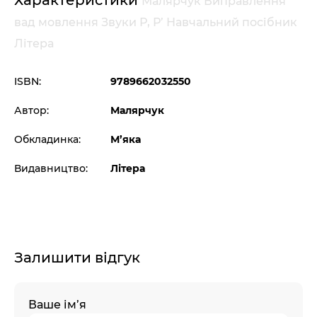
Характеристики
Малярчук Виправлення
вад мовлення Звуки Р, Р’ Навчальний посібник
Літера
ISBN:
9789662032550
Автор:
Малярчук
Обкладинка:
М’яка
Видавництво:
Літера
Залишити відгук
Ваше ім’я