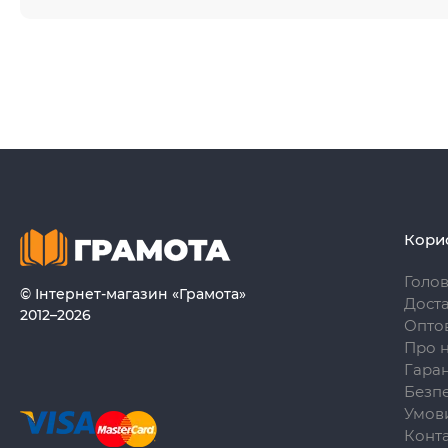
Кори
Голо
© Інтернет-магазин «Грамота»
Доста
2012–2026
Опто
Про 
Гаран
Безпе
Умови
Конт