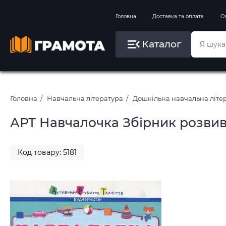
Вправи на зимові канікули
Головна
Доставка та оплата
О
Літо, пляж, плавання, басейни
Каталог
Картини за номерами
Головна
Навчальна література
Дошкільна навчальна літе
АРТ Навчалочка Збірник розвив
Код товару: 5181