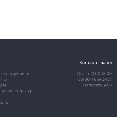
Контактні данні
 та підручники
Пн-Пт 10:00-18:00
ЗНО
+38(067) 616-21-07
ДПА
Написати нам
альна література
слих