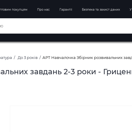
птовим покупцям
Про нас
Гарантії
Безпека та захист даних
У
ратура
До 3 років
АРТ Навчалочка Збірник розвивальних завда
альних завдань 2-3 роки - Грицен