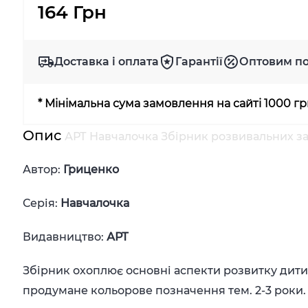
164 Грн
Доставка і оплата
Гарантії
Оптовим п
* Мінімальна сума замовлення на сайті 1000 г
Опис
АРТ Навчалочка Збірник розвивальних за
Автор:
Гриценко
Серія:
Навчалочка
Видавництво:
АРТ
Збірник охоплює основні аспекти розвитку дити
продумане кольорове позначення тем. 2-3 роки. 