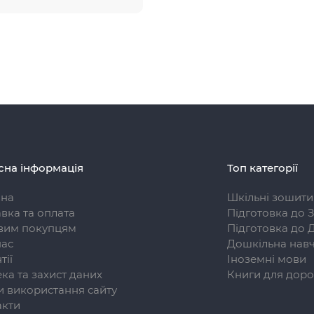
сна інформація
Топ категорії
вна
Шкільні зошити
вка та оплата
Підготовка до 
вим покупцям
Підготовка до 
нас
Дошкільна навч
тії
Іноземні мови
ка та захист даних
Книги для доро
 використання сайту
акти