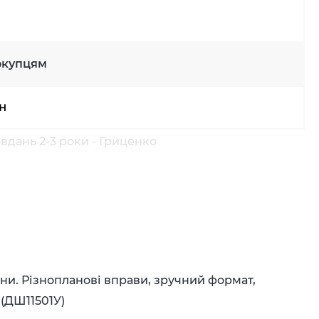
окупцям
рн
вдань 2-3 роки - Гриценко
ни. Різнопланові вправи, зручний формат,
(
ДШ11501У
)