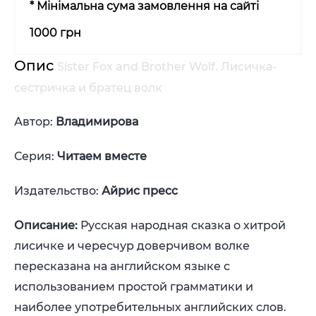
* Мінімальна сума замовлення на сайті
1000 грн
Опис
Sister Fox and Brother Wolf. Лисичка-
сестричка и братец волк
Автор:
Владимирова
Серия:
Читаем вместе
Издательство:
Айрис пресc
Описание:
Русская народная сказка о хитрой
лисичке и чересчур доверчивом волке
пересказана на английском языке с
использованием простой грамматики и
наиболее употребительных английских слов.