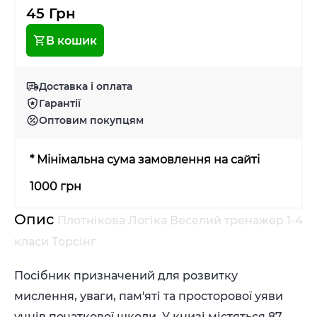
45 Грн
В кошик
Доставка і оплата
Гарантії
Оптовим покупцям
* Мінімальна сума замовлення на сайті
1000 грн
Опис
Плотнікова Логіка Веселий тренажер 1-4
класи Торсінг
Посібник призначений для розвитку
мислення, уваги, пам'яті та просторової уяви
учнів початкової школи. У книзі містяться 87