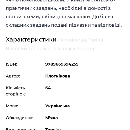
практичних завдань, необхідні відомості з
логіки, схеми, таблиці та малюнки. До більш
складних завдань подані підказки та відповіді.
Характеристики
Плотнікова Логіка
Веселий тренажер 1-4 класи Торсінг
ISBN:
9789669394255
Автор:
Плотнікова
Кількість
64
сторінок:
Мова:
Українська
Обкладинка:
М’яка
Видавництво:
Торсінг