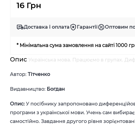
16 Грн
Доставка і оплата
Гарантії
Оптовим п
* Мінімальна сума замовлення на сайті 1000 г
Опис
Українська мова. Працюємо в групах. Диф
Автор:
Тітченко
Видавництво:
Богдан
Опис:
У посібнику запропоновано диференційова
програми з української мови. Учень сам вибирає
самостійно. Завдання другого рівня зорієнтовані