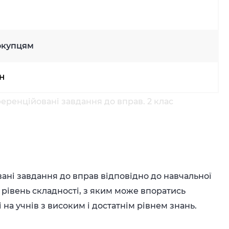
окупцям
рн
еренційовані завдання до вправ. 2 клас
ні завдання до вправ відповідно до навчальної
 рівень складності, з яким може впоратись
 на учнів з високим і достатнім рівнем знань.