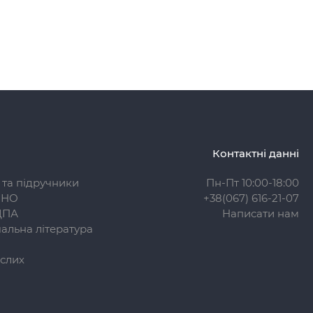
Контактні данні
 та підручники
Пн-Пт 10:00-18:00
ЗНО
+38(067) 616-21-07
ДПА
Написати нам
альна література
слих