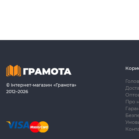
Кори
Голо
© Інтернет-магазин «Грамота»
Доста
2012–2026
Опто
Про 
Гаран
Безпе
Умови
Конт