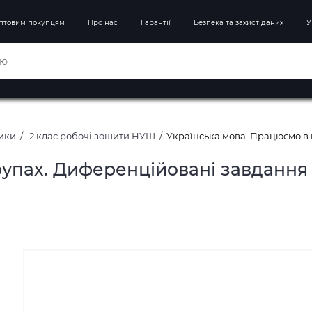
птовим покупцям
Про нас
Гарантії
Безпека та захист даних
У
ники
2 клас робочі зошити НУШ
Українська мова. Працюємо в 
упах. Диференційовані завдання 