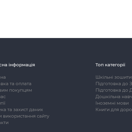
сна інформація
Топ категорії
вна
Шкільні зошити
вка та оплата
Підготовка до 
вим покупцям
Підготовка до 
нас
Дошкільна навч
тії
Іноземні мови
ка та захист даних
Книги для доро
 використання сайту
акти