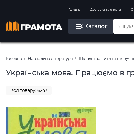
Вправи на зимові канікули
Головна
Доставка та оплата
О
Літо, пляж, плавання, басейни
Каталог
Картини за номерами
Головна
Навчальна література
Шкільні зошити та підруч
Українська мова. Працюємо в гр
Код товару: 6247