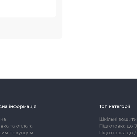
сна інформація
Топ категорії
вна
Шкільні зошити
вка та оплата
Підготовка до 
вим покупцям
Підготовка до 