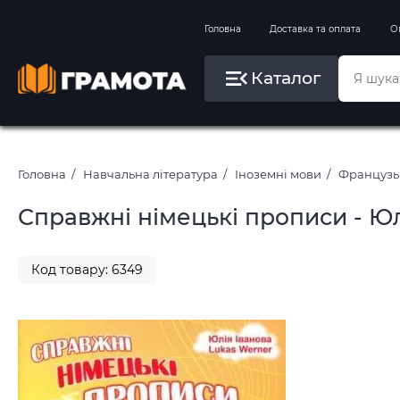
Вправи на зимові канікули
Головна
Доставка та оплата
О
Літо, пляж, плавання, басейни
Каталог
Картини за номерами
Головна
Навчальна література
Іноземні мови
Французьк
Справжні німецькі прописи - Юл
Код товару: 6349