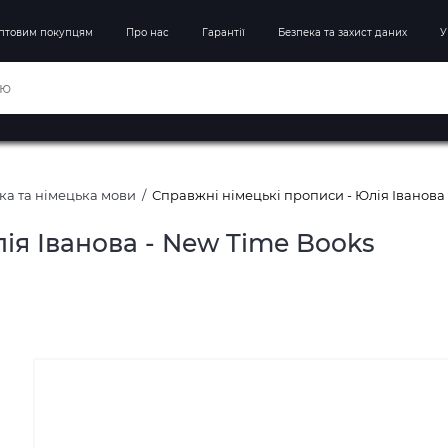
птовим покупцям
Про нас
Гарантії
Безпека та захист даних
У
а та німецька мови
Справжні німецькі прописи - Юлія Іванова
ія Іванова - New Time Books