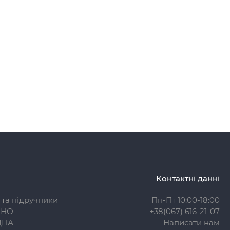
Контактні данні
 та підручники
Пн-Пт 10:00-18:00
ЗНО
+38(067) 616-21-07
ДПА
Написати нам