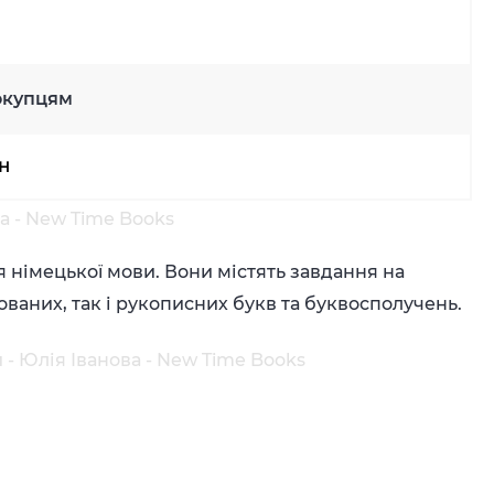
окупцям
рн
а - New Time Books
німецької мови. Вони містять завдання на
аних, так і рукописних букв та буквосполучень.
- Юлія Іванова - New Time Books