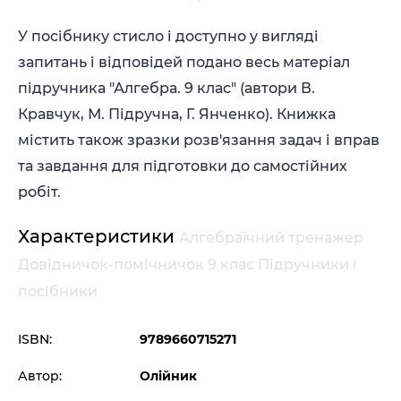
У посібнику стисло і доступно у вигляді
запитань і відповідей подано весь матеріал
підручника "Алгебра. 9 клас" (автори В.
Кравчук, М. Підручна, Г. Янченко). Книжка
містить також зразки розв'язання задач і вправ
та завдання для підготовки до самостійних
робіт.
Характеристики
Алгебраїчний тренажер
Довідничок-помічничок 9 клас Підручники і
посібники
ISBN:
9789660715271
Автор:
Олійник