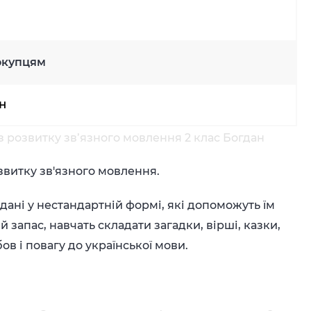
окупцям
рн
з розвитку зв’язного мовлення 2 клас Богдан
озвитку зв'язного мовлення.
одані у нестандартній формі, які допоможуть їм
запас, навчать складати загадки, вірші, казки,
ов і повагу до української мови.