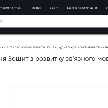
птовим покупцям
Про нас
Гарантії
Безпека та захист даних
У
ники
2 клас робочі зошити НУШ
Будна Українська мова та чита
ня Зошит з розвитку зв’язного мо