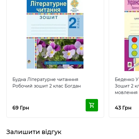
Будна Літературне читанння
Беденко Українська мова та читання
Робочий зошит 2 клас Богдан
Зошит 2 клас Розвиток зв
69 Грн
43 Грн
Залишити відгук