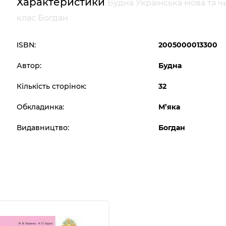
Характеристики
Будна Українська мова та ч
клас Богдан
ISBN:
2005000013300
Автор:
Будна
Кількість сторінок:
32
Обкладинка:
М’яка
Видавництво:
Богдан