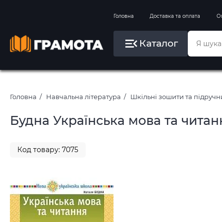
Вправи на зимові канікули
Головна
Доставка та оплата
О
Літо, пляж, плавання, басейни
Каталог
Картини за номерами
Головна
Навчальна література
Шкільні зошити та підруч
Будна Українська мова та читан
Код товару: 7075