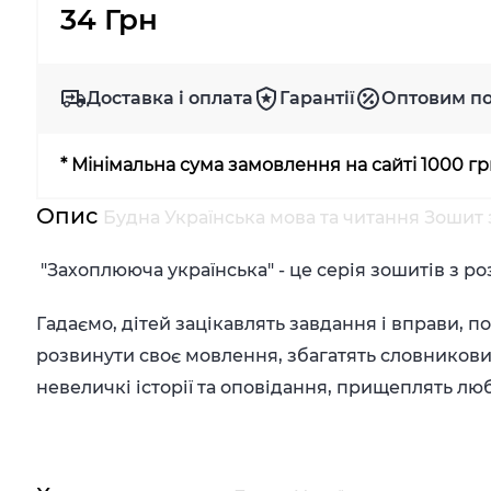
34 Грн
Доставка і оплата
Гарантії
Оптовим п
* Мінімальна сума замовлення на сайті 1000 г
Опис
Будна Українська мова та читання Зошит 
"Захоплююча українська" - це серія зошитів з р
Гадаємо, дітей зацікавлять завдання і вправи, п
розвинути своє мовлення, збагатять словниковий 
невеличкі історії та оповідання, прищеплять люб