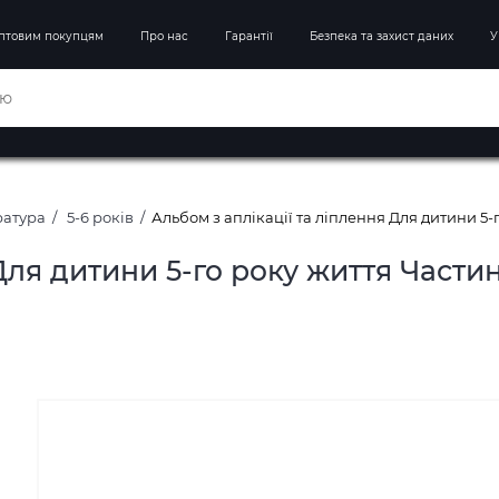
птовим покупцям
Про нас
Гарантії
Безпека та захист даних
У
ратура
5-6 років
Альбом з аплікації та ліплення Для дитини 5
 Для дитини 5-го року життя Части