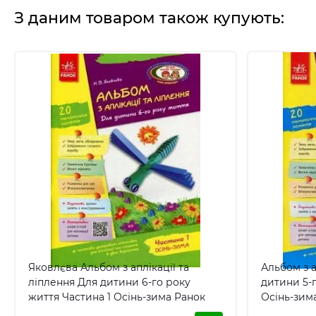
З даним товаром також купують:
Яковлєва Альбом з аплікації та
Альбом з а
ліплення Для дитини 6-го року
дитини 5-г
життя Частина 1 Осінь-зима Ранок
Осінь-зим