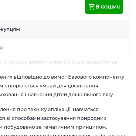
В кошик
окупцям
рн
и 5-го року життя Частина 2 Зима-весна Ранок
лених відповідно до вимог Базового компоненту
ким створюються умови для досягнення
иховання і навчання дітей дошкільного віку.
ення про техніку аплікації, навчаться
ся зі способами застосування природних
бом побудовано за тематичним принципом,
и природи, традиціями української національної