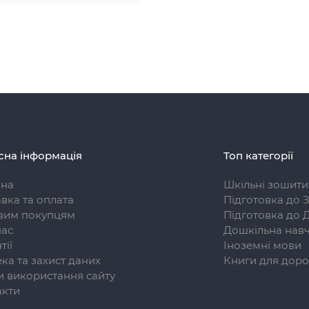
сна інформація
Топ категорії
вна
Шкільні зошити
вка та оплата
Підготовка до 
вим покупцям
Підготовка до 
нас
Дошкільна навч
тії
Іноземні мови
ка та захист даних
Книги для доро
 використання сайту
акти