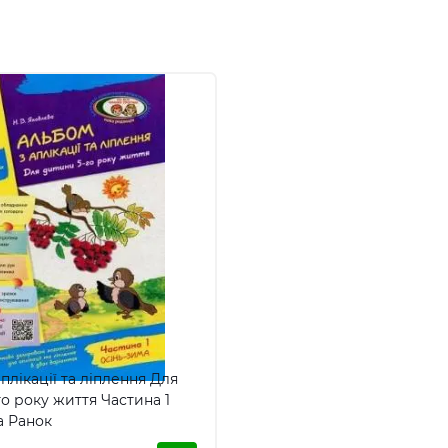
плікації та ліплення Для
о року життя Частина 1
а Ранок