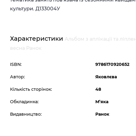
культури. Д133004У
Характеристики
Альбом з аплікації та ліпл
весна Ранок
ISBN:
9786170920652
Автор:
Яковлєва
Кількість сторінок:
48
Обкладинка:
М’яка
Видавництво:
Ранок