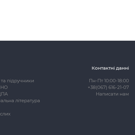
Контактні данні
 та підручники
Пн-Пт 10:00-18:00
ЗНО
+38(067) 616-21-07
ДПА
Написати нам
альна література
слих