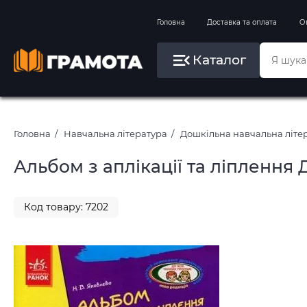
Вправи на зимові канікули
Головна
Доставка та оплата
О
Літо, пляж, плавання, басейни
Каталог
Картини за номерами
Головна
Навчальна література
Дошкільна навчальна літе
Альбом з аплікації та ліплення
Код товару: 7202