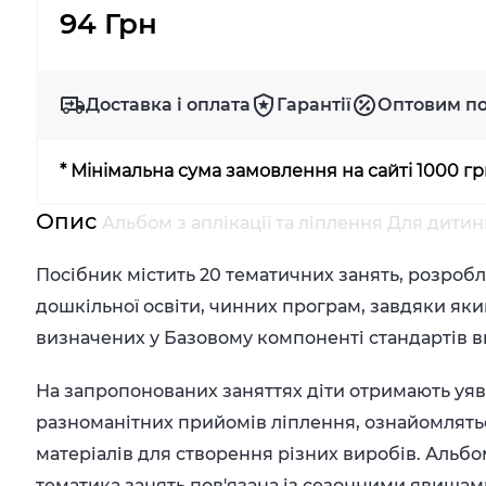
94 Грн
Доставка і оплата
Гарантії
Оптовим п
* Мінімальна сума замовлення на сайті 1000 г
Опис
Альбом з аплікації та ліплення Для дитин
Посібник містить 20 тематичних занять, розроб
дошкільної освіти, чинних програм, завдяки я
визначених у Базовому компоненті стандартів в
На запропонованих заняттях діти отримають уявл
разноманітних прийомів ліплення, ознайомлять
матеріалів для створення різних виробів. Аль
тематика занять пов'язана із сезонними явищам