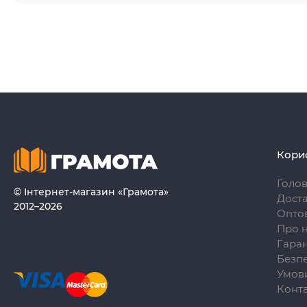
Кори
Голо
© Інтернет-магазин «Грамота»
Доста
2012–2026
Опто
Про 
Гаран
Безпе
Умови
Конт