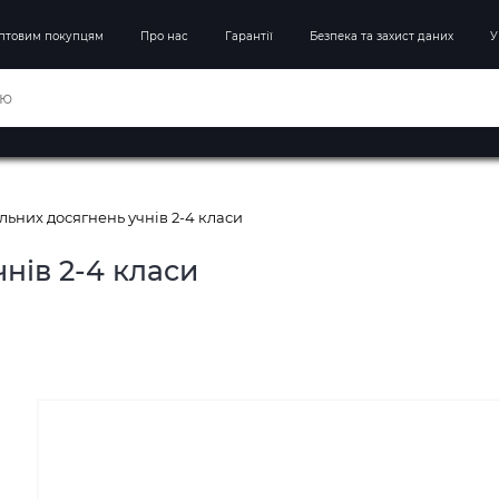
птовим покупцям
Про нас
Гарантії
Безпека та захист даних
У
льних досягнень учнів 2-4 класи
нів 2-4 класи