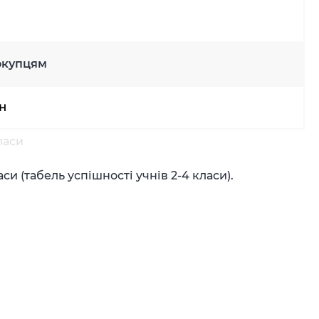
окупцям
рн
ласи
и (табель успішності учнів 2-4 класи).