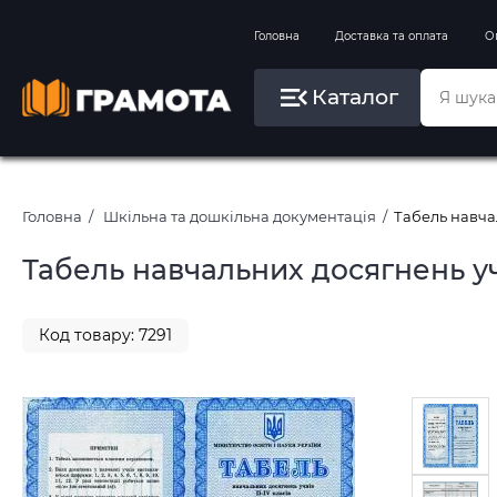
Вправи на зимові канікули
Головна
Доставка та оплата
О
Літо, пляж, плавання, басейни
Каталог
Картини за номерами
Головна
Шкільна та дошкільна документація
Табель навча
Табель навчальних досягнень уч
Код товару: 7291