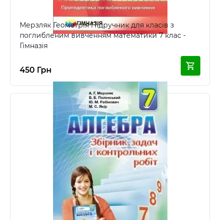
Мерзляк Геометрія Підручник для класів з
поглибленим вивченням математики 7 клас -
Гімназія
450 Грн