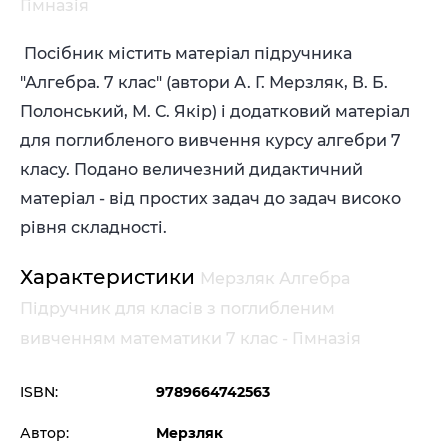
Гімназія
Посібник містить матеріал підручника
"Алгебра. 7 клас" (автори А. Г. Мерзляк, В. Б.
Полонський, М. С. Якір) і додатковий матеріал
для поглибленого вивчення курсу алгебри 7
класу. Подано величезний дидактичний
матеріал - від простих задач до задач високо
рівня складності.
Характеристики
Мерзляк Алгебра
Підручник для класів з поглибленим
вивченням математики 7 клас - Гімназія
ISBN:
9789664742563
Автор:
Мерзляк