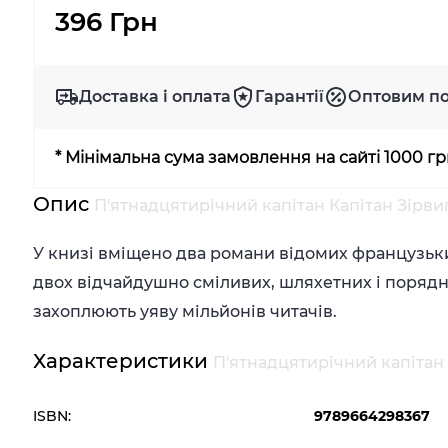
396 Грн
Доставка і оплата
Гарантії
Оптовим п
* Мінімальна сума замовлення на сайті 1000 г
Опис
П'ятнадцятирічний капітан Капітан Зірви
У книзі вміщено два романи відомих французьк
двох відчайдушно сміливих, шляхетних і порядних
захоплюють уяву мільйонів читачів.
Характеристики
П'ятнадцятирічний капітан 
ISBN:
9789664298367