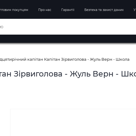
птовим покупцям
Про нас
Гарантії
Безпека та захист даних
У
дцятирічний капітан Капітан Зірвиголова - Жуль Верн - Школа
тан Зірвиголова - Жуль Верн - Шк