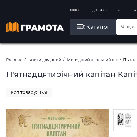
Вправи на зимові канікули
Головна
Доставка та оплата
О
Літо, пляж, плавання, басейни
Каталог
Картини за номерами
Головна
Книги для дітей
Молодший шкільний вік
П'ятна
П'ятнадцятирічний капітан Капі
Код товару: 8731