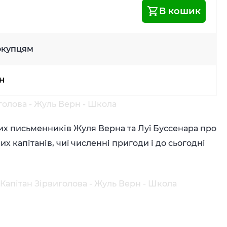
В кошик
окупцям
рн
голова - Жуль Верн - Школа
их письменників Жуля Верна та Луї Буссенара про
 капітанів, чиї численні пригоди і до сьогодні
Капітан Зірвиголова - Жуль Верн - Школа