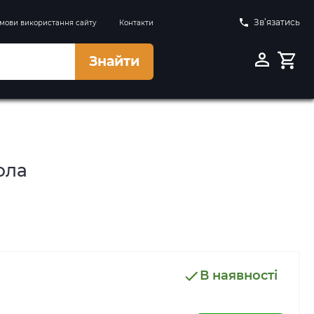
Зв’язатись
мови використання сайту
Контакти
Знайти
ола
В наявності