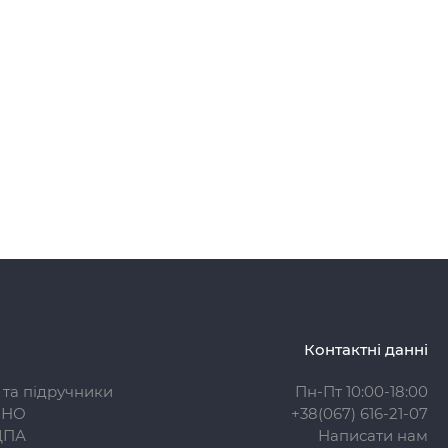
Контактні данні
 та підручники
Пн-Пт 10:00-18:00
ЗНО
+38(067) 616-21-07
ДПА
Написати нам