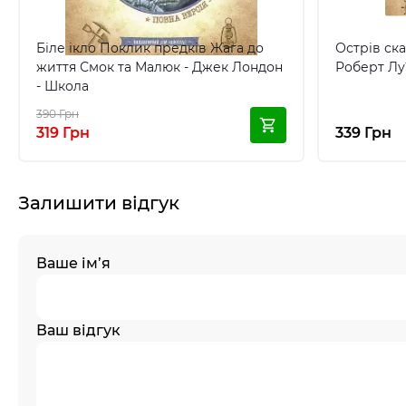
Біле ікло Поклик предків Жага до
Острів ска
життя Смок та Малюк - Джек Лондон
Роберт Лу
- Школа
390 Грн
319 Грн
339 Грн
Залишити відгук
Ваше ім’я
Ваш відгук