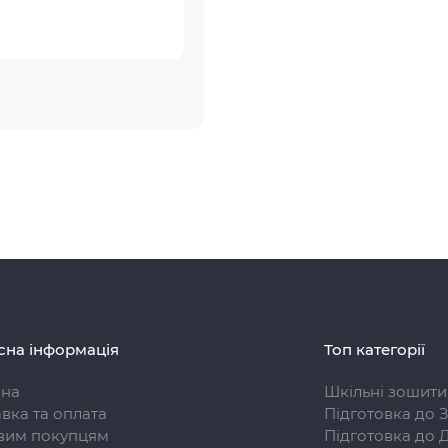
сна інформація
Топ категорії
вна
Шкільні зошити
вка та оплата
Підготовка до 
вим покупцям
Підготовка до 