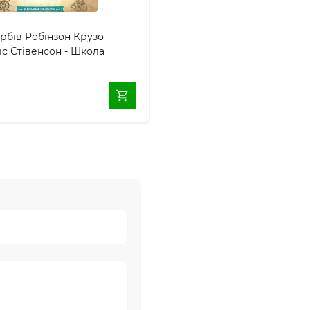
рбів Робінзон Крузо -
їс Стівенсон - Школа