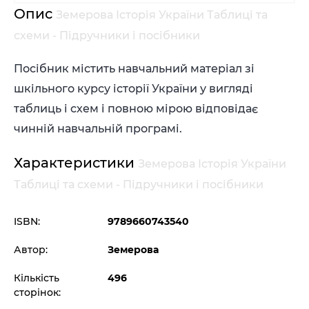
Опис
Земерова Історія України Таблиці та
схеми - Підручники і посібники
Посібник містить навчальний матеріал зі
шкільного курсу історії України у вигляді
таблиць і схем і повною мірою відповідає
чинній навчальній програмі.
Характеристики
Земерова Історія України
Таблиці та схеми - Підручники і посібники
ISBN:
9789660743540
Автор:
Земерова
Кількість
496
сторінок: