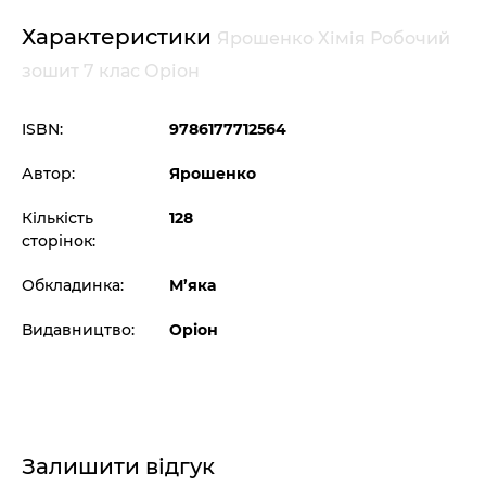
Характеристики
Ярошенко Хімія Робочий
зошит 7 клас Оріон
ISBN:
9786177712564
Автор:
Ярошенко
Кількість
128
сторінок:
Обкладинка:
М’яка
Видавництво:
Оріон
Залишити відгук