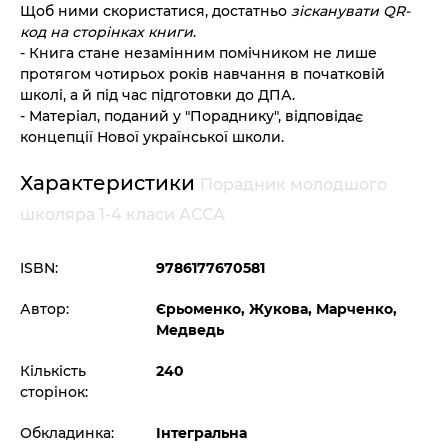
Щоб ними скористатися, достатньо
зісканувати
QR
-
код на сторінках книги
.
- Книга стане незамінним помічником не лише
протягом чотирьох років навчання в початковій
школі, а й під час підготовки до ДПА.
- Матеріал, поданий у "Пораднику", відповідає
концепції Нової української школи.
Характеристики
Порадник молодшого
школяра 1-4 класи АССА
ISBN:
9786177670581
Автор:
Єрьоменко, Жукова, Марченко,
Медведь
Кількість
240
сторінок:
Обкладинка:
Інтегральна