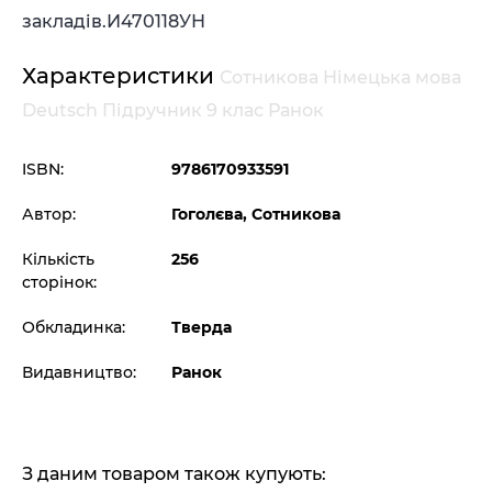
закладів.
И470118УН
Характеристики
Сотникова Німецька мова
Deutsch Підручник 9 клас Ранок
ISBN:
9786170933591
Автор:
Гоголєва, Сотникова
Кількість
256
сторінок:
Обкладинка:
Тверда
Видавництво:
Ранок
З даним товаром також купують: