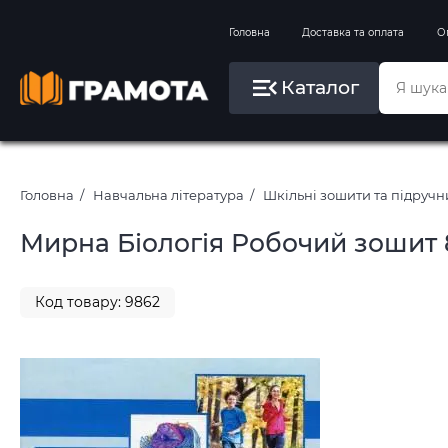
Вправи на зимові канікули
Головна
Доставка та оплата
О
Літо, пляж, плавання, басейни
Каталог
Картини за номерами
Головна
Навчальна література
Шкільні зошити та підруч
Мирна Біологія Робочий зошит 
Код товару: 9862