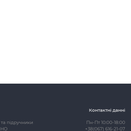
Контактні данні
 та підручники
Пн-Пт 10:00-18:00
ЗНО
+38(067) 616-21-07