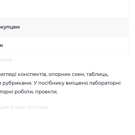
окупцям
рн
сіома
игляді конспектів, опорних схем, таблиць,
 рубриками. У посібнику вміщено лабораторні
орні роботи, проекти.
шит 8 клас Аксіома