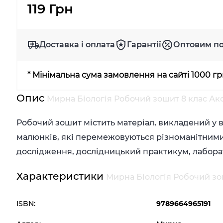
119 Грн
Доставка і оплата
Гарантії
Оптовим п
* Мінімальна сума замовлення на сайті 1000 г
Опис
Мирна Біологія Робочий зошит 8 клас Ак
Робочий зошит містить матеріал, викладений у в
малюнків, які перемежовуються різноманітними
дослідження, дослідницький практикум, лаборат
Характеристики
Мирна Біологія Робочий зо
ISBN:
9789664965191