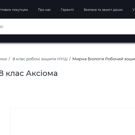
птовим покупцям
Про нас
Гарантії
Безпека та захист даних
У
ники
8 клас робочі зошити НУШ
Мирна Біологія Робочий зошит
8 клас Аксіома