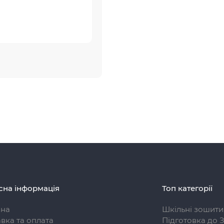
сна інформація
Топ категорії
вна
Шкільні зошити
вка та оплата
Підготовка до 