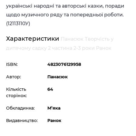
українські народні та авторські казки, поради
щодо музичного ряду та попередньої роботи.
(
12113110У
)
Характеристики
Панасюк Творчість у
дитячому садку 2 частина 2-3 роки Ранок
ISBN:
4823076129958
Автор:
Панасюк
Кількість
64
сторінок:
Обкладинка:
М’яка
Видавництво:
Ранок