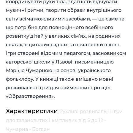
координувати рухи тіла, здатність відчувати
музичні ритми, творити образи внутрішнього
світу всіма можливими засобами, — це саме те,
що потрібне для повноцінного всебічного
розвитку дітей у великих сім’ях, на родинних
святах, в дитячих садках та початковій школі.
Ігри створені відомим педагогом, засновником
авторської школи у Львові, письменницею
Марією Чумарною на основі українського
фольклору. У книжці також вміщено мовні
розвивальні ігри для найменших і розділ
«Образотворення».
Характеристики
Рухливі розвивальні ігри
для талановитих і кмітливих від 5 до 12 -
Чумарна - Богдан