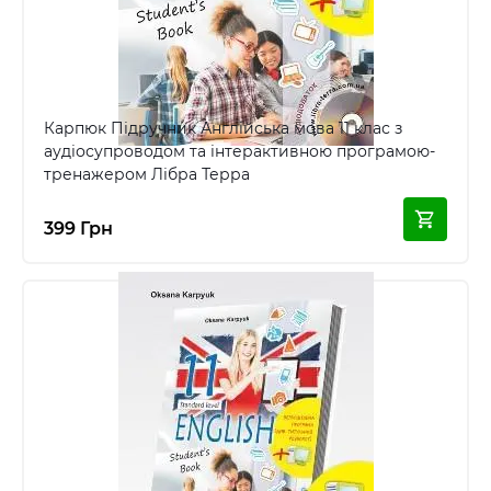
Карпюк Підручник Англійська мова 11 клас з
аудіосупроводом та інтерактивною програмою-
тренажером Лібра Терра
399 Грн