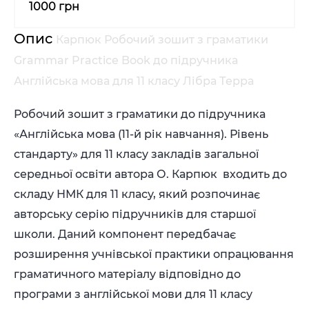
1000 грн
Опис
Карпюк Робочий зошит з граматики
Grammar Practice Book до підручника
Англійська мова для 11 класу Лібра Терра
Робочий зошит з граматики до підручника
«Англійська мова (11-й рік навчання). Рівень
стандарту» для 11 класу закладів загальної
середньої освіти автора О. Карпюк входить до
складу НМК для 11 класу, який розпочинає
авторську серію підручників для старшої
школи. Даний компонент передбачає
розширення учнівської практики опрацювання
граматичного матеріалу відповідно до
програми з англійської мови для 11 класу