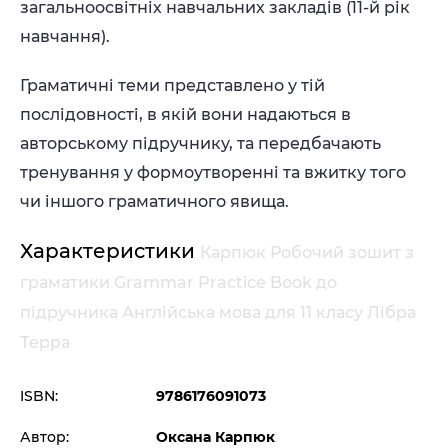
загальноосвітніх навчальних закладів (11-й рік
навчання).
Граматичні теми представлено у тій
послідовності, в якій вони надаються в
авторському підручнику, та передбачають
тренування у формоутворенні та вжитку того
чи іншого граматичного явища.
Характеристики
Карпюк Робочий зошит з
граматики Grammar Practice Book до
підручника Англійська мова для 11 класу Лібра
Терра
ISBN:
9786176091073
Автор:
Оксана Карпюк