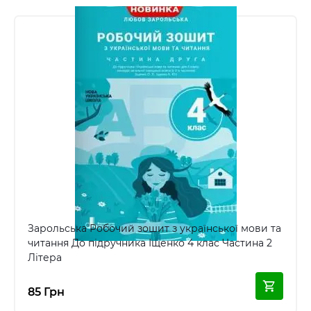
Зарольська Робочий зошит з української мови та
читання До підручника Іщенко 4 клас Частина 2
Літера
85 Грн