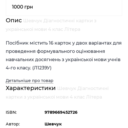
1000 грн
Опис
Шевчук Діагностичні картки з
української мови 4 клас Літера
Посібник містить 16 карток у двох варіантах для
проведення формувального оцінювання
навчальних досягнень з української мови учнів
4-го класу.
(
Л1239У
)
Детальніше про товар
Характеристики
Шевчук Діагностичні
картки з української мови 4 клас Літера
ISBN:
9789669452726
Автор:
Шевчук