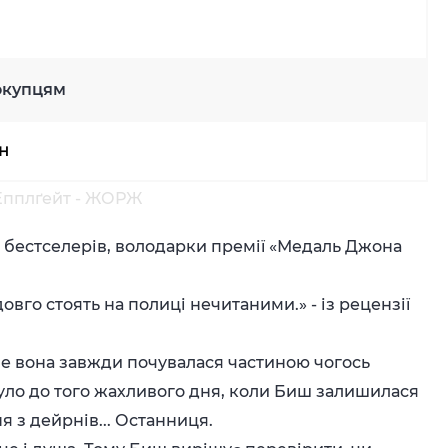
окупцям
рн
н Епплґейт - ЖОРЖ
х бестселерів, володарки премії «Медаль Джона
овго стоять на полиці нечитаними.» - із рецензії
е вона завжди почувалася частиною чогось
 було до того жахливого дня, коли Биш залишилася
ня з дейрнів... Останниця.