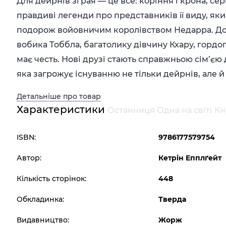
Для дейрнів зграя — це все: коріння і крона, се
правдиві легенди про представників її виду, я
подорож войовничим королівством Недарра. До
вобика Тоббла, багатолику дівчину Кхару, гордог
має честь. Нові друзі стають справжньою сім’є
яка загрожує існуванню не тільки дейрнів, але й ус
Детальніше про товар
Характеристики
Останниця Одна на світі Кн
ISBN:
9786177579754
Автор:
Кетрін Епплґейт
Кількість сторінок:
448
Обкладинка:
Тверда
Видавництво:
Жорж