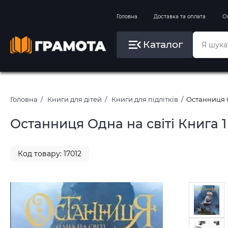
Вправи на зимові канікули
Головна
Доставка та оплата
О
Літо, пляж, плавання, басейни
Каталог
Картини за номерами
Головна
Книги для дітей
Книги для підлітків
Останниця О
Останниця Одна на світі Книга 
Код товару: 17012