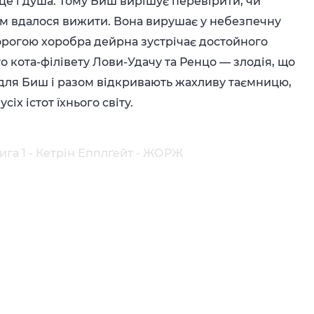
рце і душа. Тому Биш вирішує перевірити, чи
ким вдалося вижити. Вона вирушає у небезпечну
рогою хоробра дейрна зустрічає достойного
о кота-філівету Лови-Удачу та Ренцо — злодія, що
ю для Биш і разом відкривають жахливу таємницю,
іх істот їхнього світу.
ига 1 - Кетрін Епплґейт - ЖОРЖ