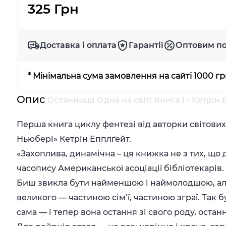
325 Грн
Доставка і оплата
Гарантії
Оптовим п
* Мінімальна сума замовлення на сайті 1000 г
Опис
Останниця Одна на світі Книга 1 - Кетрі
Перша книга циклу фентезі від авторки світови
Ньюбері» Кетрін Епплґейт.
«Захоплива, динамічна – ця книжка не з тих, що д
часопису Американської асоціації бібліотекарів.
Биш звикла бути найменшою і наймолодшою, ал
великого — частиною сім’ї, частиною зграї. Так
сама — і тепер вона остання зі свого роду, остан