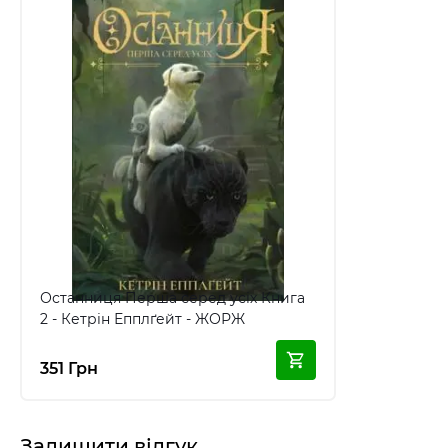
Останниця Перша серед усіх Книга
2 - Кетрін Епплґейт - ЖОРЖ
351 Грн
Залишити відгук