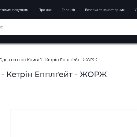
птовим покупцям
Про нас
Гарантії
Безпека та захист даних
У
дна на світі Книга 1 - Кетрін Епплґейт - ЖОРЖ
1 - Кетрін Епплґейт - ЖОРЖ