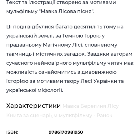
Текст та ілюстрації створено за мотивами
мульфільму "Мавка Лісова пісня".
Ці події відбулися багато десятиліть тому на
українській землі, за Темною Горою у
прадавньому Магічному Лісі, сповненому
таємниць і містичних загадок. Завдяки авторам
сучасного неймовірного мультфільму читач має
можливість ознайомитись з дивовижною
історією за мотивами твору Лесі Українки та
української міфології.
Характеристики
Мавка Берегиня Лісу
Книга за сценарієм мультфільму - Ранок
ISBN:
9786170981950