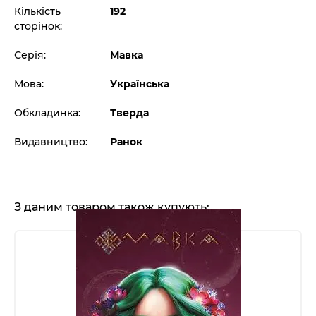
Кількість
192
сторінок:
Серія:
Мавка
Мова:
Українська
Обкладинка:
Тверда
Видавництво:
Ранок
З даним товаром також купують: