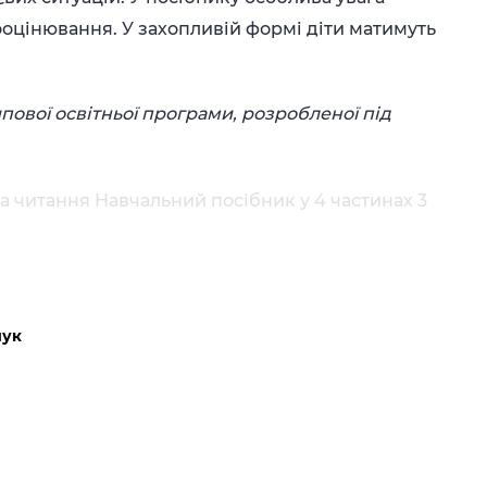
ооцінювання. У захопливій формі діти матимуть
ової освітньої програми, розробленої під
а читання Навчальний посібник у 4 частинах 3
чук