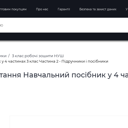
птовим покупцям
Про нас
Гарантії
Безпека та захист даних
У
ники
3 клас робочі зошити НУШ
 4 частинах 3 клас Частина 2 - Підручники і посібники
тання Навчальний посібник у 4 ча