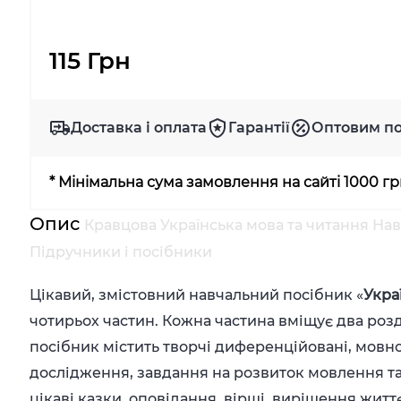
115 Грн
Доставка і оплата
Гарантії
Оптовим п
* Мінімальна сума замовлення на сайті 1000 г
Опис
Кравцова Українська мова та читання Навч
Підручники і посібники
Цікавий, змістовний навчальний посібник «
Укра
чотирьох частин. Кожна частина вміщує два розд
посібник містить творчі диференційовані, мовно
дослідження, завдання на розвиток мовлення т
цікаві казки, оповідання, вірші, вирішення житт