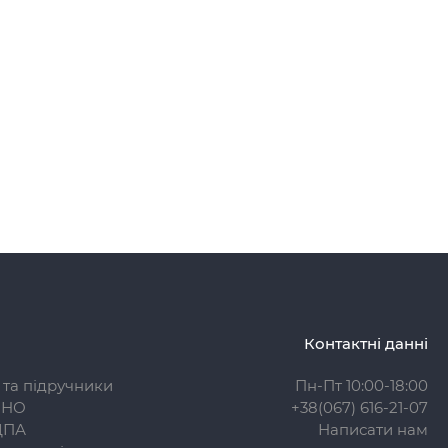
Контактні данні
 та підручники
Пн-Пт 10:00-18:00
ЗНО
+38(067) 616-21-07
ДПА
Написати нам