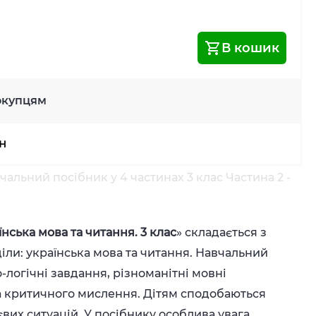
В кошик
окупцям
рн
альний посібник у 4 частинах 3 клас Частина 2 -
їнська мова та читання. 3 клас
» складається з
іли: українська мова та читання. Навчальний
-логічні завдання, різноманітні мовні
а критичного мислення. Дітям сподобаються
євих ситуацій. У посібнику особлива увага