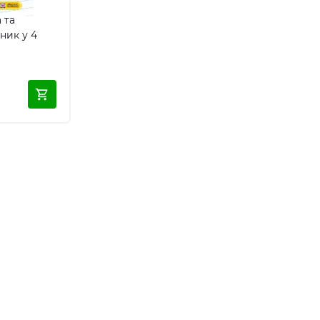
 та
ник у 4