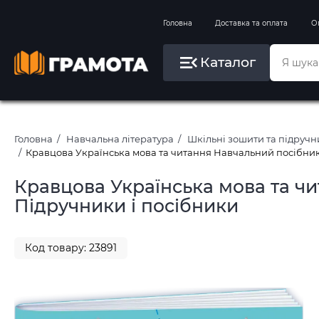
Вправи на зимові канікули
Головна
Доставка та оплата
О
Літо, пляж, плавання, басейни
Каталог
Картини за номерами
Головна
Навчальна література
Шкільні зошити та підруч
Кравцова Українська мова та читання Навчальний посібник у
Кравцова Українська мова та чи
Підручники і посібники
Код товару: 23891