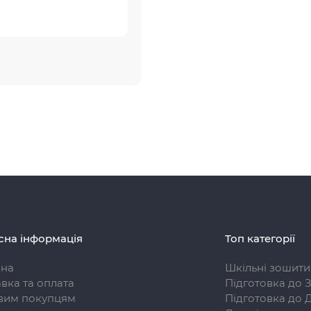
сна інформація
Топ категорії
вна
Шкільні зошити
вка та оплата
Підготовка до 
вим покупцям
Підготовка до 