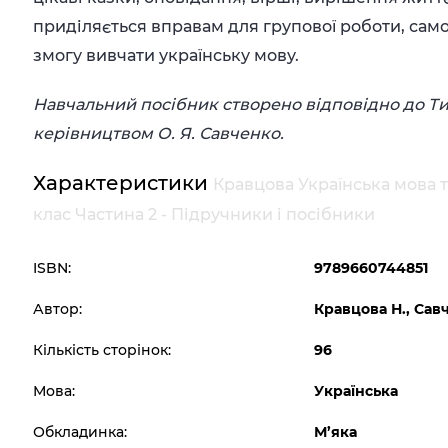
приділяється вправам для групової роботи, сам
змогу вивчати українську мову.
Навчальний посібник створено відповідно до Тип
керівництвом О. Я. Савченко.
Характеристики
Кравцова Українська мова т
клас Частина 2 - Підручники і посібники
ISBN:
9789660744851
Автор:
Кравцова Н., Сав
Кількість сторінок:
96
Мова:
Українська
Обкладинка:
М’яка