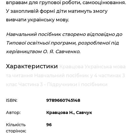
вправам для групової роботи, самооцінювання.
У захопливій формі діти матимуть змогу
вивчати українську мову.
Навчальний посібник створено відповідно до
Типової освітньої програми, розробленої під
керівництвом О. Я. Савченко.
Характеристики
Кравцова Українська мова
та читання Навчальний посібник у 4 частинах 3
клас Частина 3 - Підручники і посібники
ISBN:
9789660745148
Автор:
Кравцова Н., Савчук
Кількість
96
сторінок: