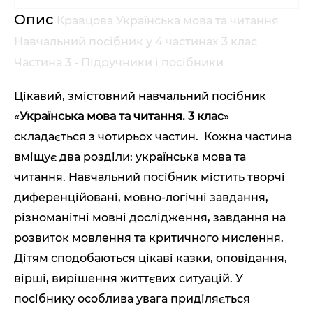
Опис
Кравцова Українська мова та читання
Навчальний посібник у 4 частинах 3 клас
Частина 3 - Підручники і посібники
Цікавий, змістовний навчальний посібник
«
Українська мова та читання. 3 клас
»
складається з чотирьох частин. Кожна частина
вміщує два розділи: українська мова та
читання. Навчальний посібник містить творчі
диференційовані, мовно-логічні завдання,
різноманітні мовні дослідження, завдання на
розвиток мовлення та критичного мислення.
Дітям сподобаються цікаві казки, оповідання,
вірші, вирішення життєвих ситуацій. У
посібнику особлива увага приділяється