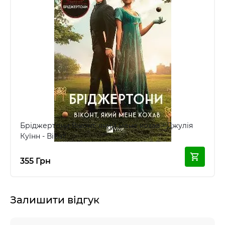
Бріджертони Віконт, який мене кохав - Джулія
Куїнн - Віват
355 Грн
Залишити відгук