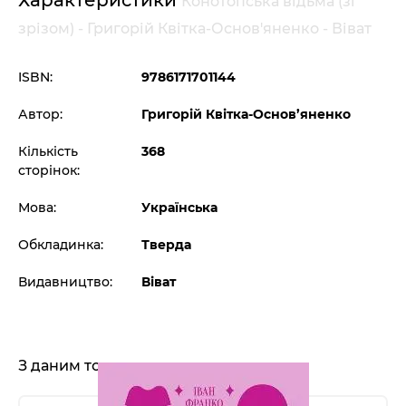
Конотопська відьма (зі
зрізом) - Григорій Квітка-Основ'яненко - Віват
ISBN:
9786171701144
Автор:
Григорій Квітка-Основ’яненко
Кількість
368
сторінок:
Мова:
Українська
Обкладинка:
Тверда
Видавництво:
Віват
З даним товаром також купують: