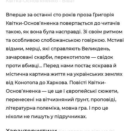
Квітка-Основ'яненко - Віват
Вперше за останні сто років проза Григорія
Квітки-Основ’яненка повертається до читачів
такою, як вона була насправді. Зі своїм ритмом
та особливою слобожанською говіркою. Мстиві
відьми, мерці, які справляють Великдень,
зачаровані скарби, перекотиполе — свідок
проти вбивці… Перед нами постає яскрава й
містична картина життя на українських землях
від Конотопа до Харкова. Повісті Квітки-
Основ’яненка — це ще і європейські сюжети,
перенесені на вітчизняний ґрунт, проповіді,
літературна полеміка, мовна гра. І про це
ніколи не пишуть у підручниках.
Характеристики