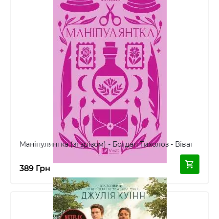
Маніпулянтка (зі зрізом) - Богдан Тихолоз - Віват
389 Грн