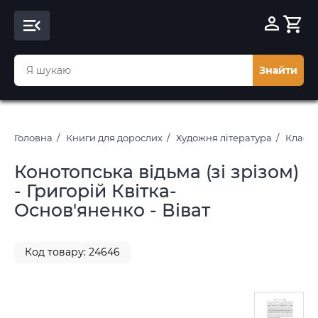
Знайти
Головна
Книги для дорослих
Художня література
Класич
Конотопська відьма (зі зрізом)
- Григорій Квітка-
Основ'яненко - Віват
Код товару: 24646