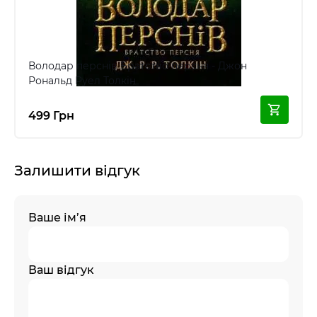
Володар перснів Братство персня - Джон
Рональд Руел Толкін
499 Грн
Залишити відгук
Ваше ім’я
Ваш відгук