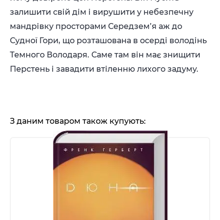
залишити свій дім і вирушити у небезпечну
мандрівку просторами Середзем’я аж до
Судної Гори, що розташована в осерді володінь
Темного Володаря. Саме там він має знищити
Перстень і завадити втіленню лихого задуму.
З даним товаром також купують: