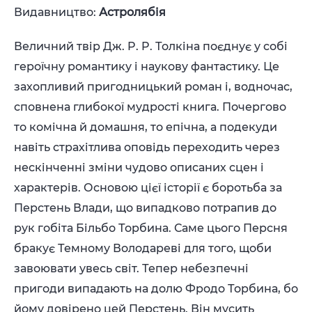
Видавництво:
Астролябія
Величний твір Дж. P. P. Толкіна поєднує у собі
героїчну романтику і наукову фантастику. Це
захопливий пригодницький роман і, водночас,
сповнена глибокої мудрості книга. Почергово
то комічна й домашня, то епічна, а подекуди
навіть страхітлива оповідь переходить через
нескінченні зміни чудово описаних сцен і
характерів. Основою цієї історії є боротьба за
Перстень Влади, що випадково потрапив до
рук гобіта Більбо Торбина. Саме цього Персня
бракує Темному Володареві для того, щоби
завоювати увесь світ. Тепер небезпечні
пригоди випадають на долю Фродо Торбина, бо
йому довірено цей Перстень. Він мусить