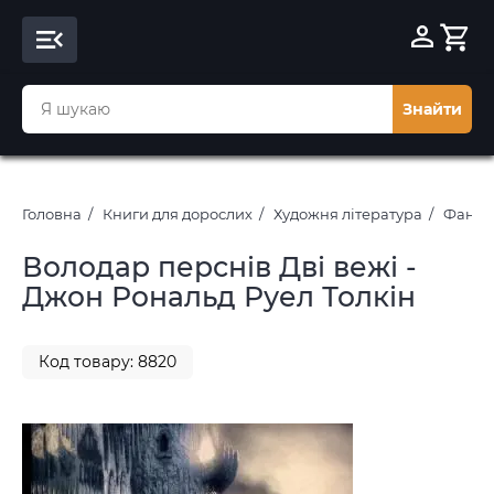
Знайти
Головна
Книги для дорослих
Художня література
Фантас
Володар перснів Дві вежі -
Джон Рональд Руел Толкін
Код товару: 8820